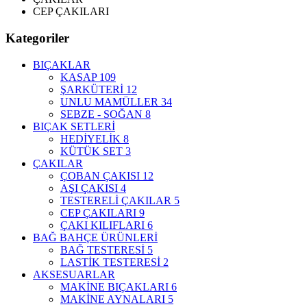
CEP ÇAKILARI
Kategoriler
BIÇAKLAR
KASAP
109
ŞARKÜTERİ
12
UNLU MAMÜLLER
34
SEBZE - SOĞAN
8
BIÇAK SETLERİ
HEDİYELİK
8
KÜTÜK SET
3
ÇAKILAR
ÇOBAN ÇAKISI
12
AŞI ÇAKISI
4
TESTERELİ ÇAKILAR
5
CEP ÇAKILARI
9
ÇAKI KILIFLARI
6
BAĞ BAHÇE ÜRÜNLERİ
BAĞ TESTERESİ
5
LASTİK TESTERESİ
2
AKSESUARLAR
MAKİNE BIÇAKLARI
6
MAKİNE AYNALARI
5